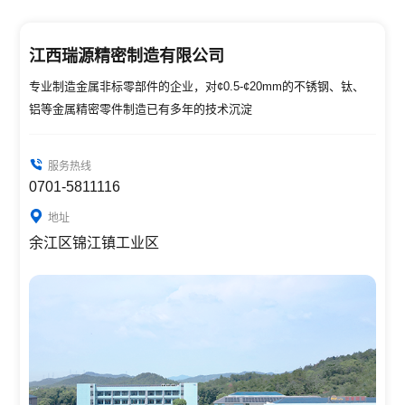
江西瑞源精密制造有限公司
专业制造金属非标零部件的企业，对¢0.5-¢20mm的不锈钢、钛、
铝等金属精密零件制造已有多年的技术沉淀
服务热线
服务热线
服务热线
0701-5811116
400-990-5328
地址
服务热线
地址
地址
info@rs-kj.net
余江区锦江镇工业区
江西省鹰潭市潢溪镇工业区
服务热线
地址
0755-28681376
江西省鹰潭市余江区潢溪循
环经济工业园区
地址
广东省深圳市横岗简一村龙
腾街23号2号楼